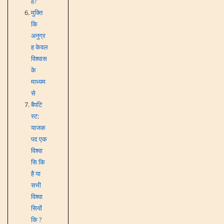
है?
मुक्ति
कि
अनुग्र
ह केवल
विश्वास
के
माध्यम
से
बैपटि
स्ट:
याजक
पद एक
विश्वा
सि कि
है या
सभी
विश्वा
सियों
कि ?