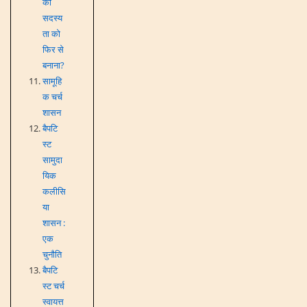
की
सदस्य
ता को
फिर से
बनाना?
सामूहि
क चर्च
शासन
बैपटि
स्ट
सामुदा
यिक
कलीसि
या
शासन :
एक
चुनौति
बैपटि
स्ट चर्च
स्वायत्त