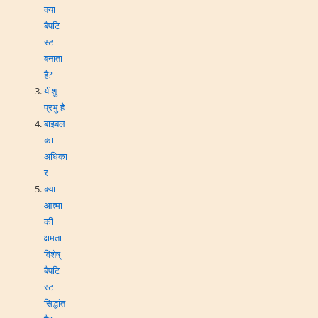
क्या
बैपटि
स्ट
बनाता
है?
यीशु
प्रभु है
बाइबल
का
अधिका
र
क्या
आत्मा
की
क्षमता
विशेष्
बैपटि
स्ट
सिद्धांत