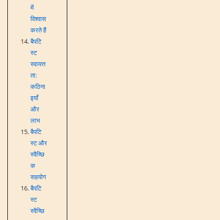
में
विश्वास
करते हैं
बैपटि
स्ट
स्वायत्त
ता:
कठिना
इयाँ
और
लाभ
बैपटि
स्ट और
स्वैच्छि
क
सहयोग
बैपटि
स्ट
स्वैच्छि