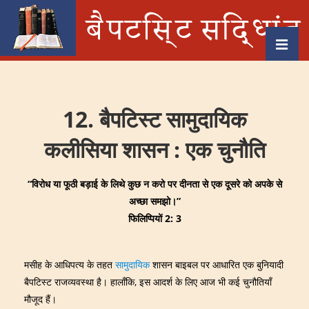
↓
Skip
to
MEN
Main
Main
Content
Navigation
12. बैपटिस्ट सामुदायिक
कलीसिया शासन : एक चुनौति
“
विरोध या फूठी बड़ाई के लिथे कुछ न करो पर दीनता से एक दूसरे को अपके से
अच्‍छा समझो।
”
फिलिप्पियों
2: 3
मसीह के आधिपत्य के तहत
सामुदायिक
शासन बाइबल पर आधारित एक बुनियादी
बैपटिस्ट राजव्यवस्था है। हालाँकि, इस आदर्श के लिए आज भी कई चुनौतियाँ
मौजूद हैं।