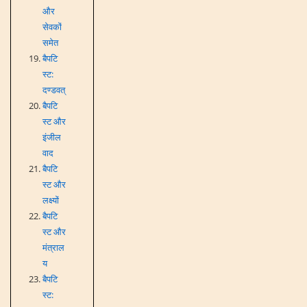
और
सेवकों
समेत
बैपटि
स्ट:
दण्डवत्
बैपटि
स्ट और
इंजील
वाद
बैपटि
स्ट और
लक्ष्यों
बैपटि
स्ट और
मंत्राल
य
बैपटि
स्ट: