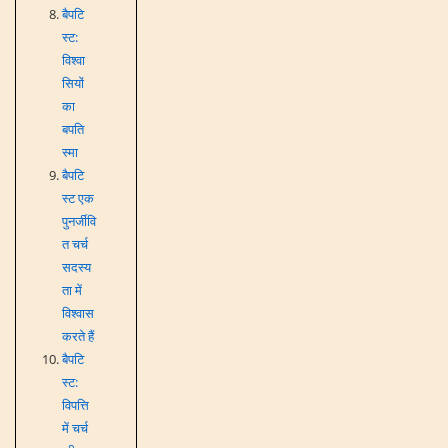
बैपटि
स्ट:
विश्वा
सियों
का
बपति
स्मा
बैपटि
स्ट एक
पुनर्जीवि
त चर्च
सदस्य
ता में
विश्वास
करते हैं
बैपटि
स्ट:
विपत्ति
में चर्च