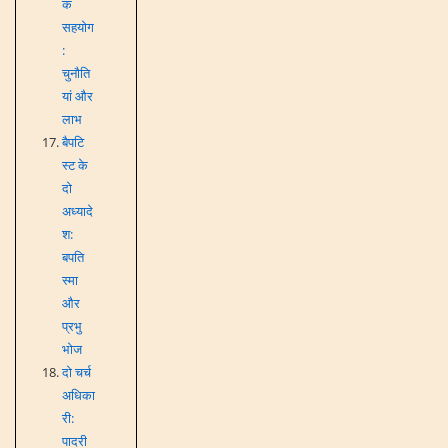
क
सहयोग
:
चुनौति
यां और
लाभ
बैपटि
स्ट के
दो
अध्यादे
श:
बपति
स्मा
और
प्रभु
भोज
दो चर्च
अधिका
री:
पादरी