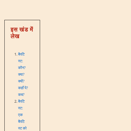
इस खंड में
लेख
बैपटि
स्ट:
कौन?
क्या?
क्यों?
कहाँ पे?
कब?
बैपटि
स्ट:
एक
बैपटि
स्ट को